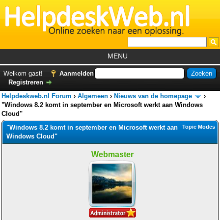
MENU
Home
Welkom gast!
Aanmelden
Registreren
Tutorials
Helpdeskweb.nl Forum
›
Algemeen
›
Nieuws van de homepage
›
Foutcodes
"Windows 8.2 komt in september en Microsoft werkt aan Windows
Cloud"
Helpdesks
"Windows 8.2 komt in september en Microsoft werkt aan
Topic Modes
Windows Cloud"
GemistDownloader
*
Forum
Webmaster