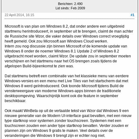
Berichten: 2.490
Lid sinds: Feb 2009
22 April 2014, 16:15
#1
Microsoft is van plan om Windows 8.2, dat onder andere een uitgebreid
startmenu herintroduceert, in september uit te brengen, claimt de man achter
de Russische site Wzor, die vaker details over Windows correct vroegtijdig
heeft gemeld. Ook zou Microsoft aan Windows Cloud werken.
Intern zou nog discussie zijn binnen Microsoft of de komende update van
Windows 8 onder de noemer Windows 8.1 Update 2 of Windows 8.2
uitgebracht moet worden, claimt Wzor. De update zou in september moeten
verschijnen en het startmenu naar het OS brengen zoals tijdens de
afgelopen Build-bijeenkomst te zien was.
Dat startmenu betreft een combinatie van het klassieke menu van eerdere
Windows-versies en een menu met Live Tiles van het startscherm dat met
Windows 8 werd geïntroduceerd. Ook toonde Microsoft tijdens Build de
vensterweergave van moderne Windows-apps binnen de traditionele
desktopomgeving. Waarschijnlijk komt ook die feature in september
beschikbaar.
Ook maakt WinBeta op uit de vertaalde tekst van Wzor dat Windows 9 een
nieuwe generatie van de Modern UI-interface gaat bevatten, met een nieuw
type startknop voor systemen zonder touchscreen. Systemen met een
touchscreen zouden een ander type startknop bevatten. Verder zouden er
plannen zijn om Windows 9 gratis te maken. Veel details over de
veranderingen die Windows 9 brengt zijn er echter nog niet.