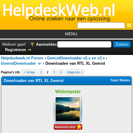
MENU
Home
Welkom gast!
Aanmelden
Registreren
Tutorials
Helpdeskweb.nl Forum
›
GemistDownloader v2.x en v3.x
›
Foutcodes
GemistDownloader
›
Downloaden van RTL XL Gemist
Pagina's (4):
« Vorige
1
2
3
4
Volgende »
Helpdesks
Downloaden van RTL XL Gemist
Topic Modes
GemistDownloader
*
Webmaster
Forum