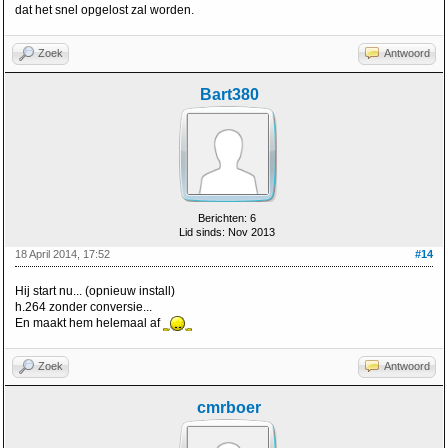
dat het snel opgelost zal worden.
Zoek
Antwoord
Bart380
Berichten: 6
Lid sinds: Nov 2013
18 April 2014, 17:52
#14
Hij start nu... (opnieuw install)
h.264 zonder conversie...
En maakt hem helemaal af
Zoek
Antwoord
cmrboer