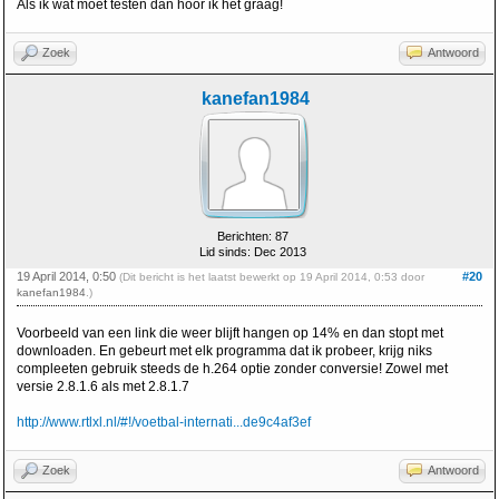
Als ik wat moet testen dan hoor ik het graag!
Zoek
Antwoord
kanefan1984
Berichten: 87
Lid sinds: Dec 2013
19 April 2014, 0:50
#20
(Dit bericht is het laatst bewerkt op 19 April 2014, 0:53 door
kanefan1984
.)
Voorbeeld van een link die weer blijft hangen op 14% en dan stopt met
downloaden. En gebeurt met elk programma dat ik probeer, krijg niks
compleeten gebruik steeds de h.264 optie zonder conversie! Zowel met
versie 2.8.1.6 als met 2.8.1.7
http://www.rtlxl.nl/#!/voetbal-internati...de9c4af3ef
Zoek
Antwoord