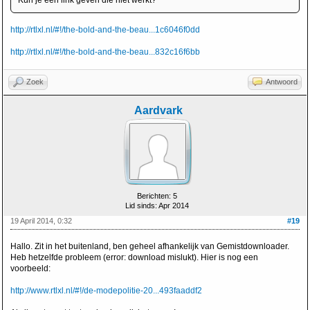
http://rtlxl.nl/#!/the-bold-and-the-beau...1c6046f0dd
http://rtlxl.nl/#!/the-bold-and-the-beau...832c16f6bb
Zoek
Antwoord
Aardvark
Berichten: 5
Lid sinds: Apr 2014
19 April 2014, 0:32
#19
Hallo. Zit in het buitenland, ben geheel afhankelijk van Gemistdownloader.
Heb hetzelfde probleem (error: download mislukt). Hier is nog een
voorbeeld:
http://www.rtlxl.nl/#!/de-modepolitie-20...493faaddf2