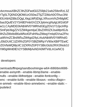
dvcmsvaXBhZC9hZGFwdGl2ZS9jb21wb25lbnRzL3Z
YTg5LTQ0NDQtOWUzOS0wZTljZTZiMzA0OTAuc3Nt
3U4IiAtZiBtcDQgLXkgLWFjIDIgLXRocmVhZHMgMC
SBaa3QuIEV2YSAtIEFmbGV2ZXJpbmcgNyIgLW1ldGF
BydGw1LCAyMDE0IiAtbWV0YWRhdGEgZGVzY3JpcHRp
gSmFpbXkgZ2V2ZW4gemljaCBsZXR0ZXJsaWprIGJs
lIHZvZWxlbiB6aWNoIGFsIHNuZWwgYmlqIGVsa2Fhc
JsaWVmZCBrdW5uZW4gd29yLi4uIiAtbWV0YWRhdG
nJ0bDUiIC1tZXRhZGF0YSBtZWRpYV90eXBlPTEwIC
GVfaWQ9IjciIC1tZXRhZGF0YSBlcGlzb2RlX3Nob3J
kYW0gWmt0IEV2YSBbMjAxNDA0MTVdLm1wNCI)
 developers
-/Downloads/ffmpeg/sandbox/mingw-w64-i686/bin/i686-
-enable-avisynth --enable-libmp3lame --enable-
utls --enable-libfreetype --enable-fontconfig --
nc --enable-bzlib --enable-libxavs --extra-cflags=-
amrwb --enable-libvo-amrwbenc --enable-static --
cpudetect