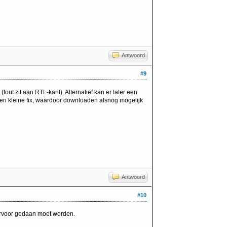
Antwoord
#9
fout zit aan RTL-kant). Alternatief kan er later een
n kleine fix, waardoor downloaden alsnog mogelijk
Antwoord
#10
iervoor gedaan moet worden.