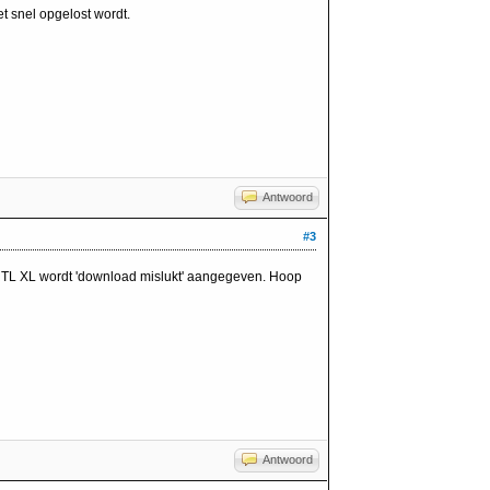
t snel opgelost wordt.
Antwoord
#3
RTL XL wordt 'download mislukt' aangegeven. Hoop
Antwoord