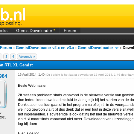
esks
GemistDownloader
*
Forum
 Forum
›
GemistDownloader v2.x en v3.x
›
GemistDownloader
›
Downl
2
3
4
Volgende »
an RTL XL Gemist
16 April 2014, 1:40
(Dit bericht is het laatst bewerkt op 16 April 2014, 1:46 door
kan
984
Beste Webmaster,
Zit met een probleem sinds vanavond in de nieuwste versie van gemistd
dan iedere keer download mislukt te zien gelijk bij het starten van de 
Denk dat er iets fout gaat of in het programma of bij rtl, in de voorgaand
wel nog gewoon via rtl xl dus denk dat er een fout in deze versie zit we
7
not implemented. Het vreemde is ook dat hij het met de nieuwste vers
 2013
via rtl xl maar sinds vanavond niet meer. Downloaden van uitzendinggem
log bij doen.
Hier is de log :