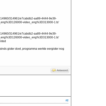
31/314960/314961/e7cabdb2-aa89-4444-9e39-
_eng%3D126000-video_eng%3D313000-1.ts'
31/314960/314961/e7cabdb2-aa89-4444-9e39-
_eng%3D126000-video_eng%3D313000-1.ts'
ented
 sinds gister doet, programma werkte eergister nog
Antwoord
#2