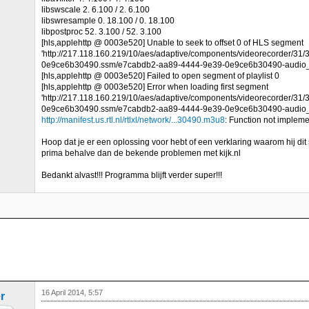
libswscale 2. 6.100 / 2. 6.100
libswresample 0. 18.100 / 0. 18.100
libpostproc 52. 3.100 / 52. 3.100
[hls,applehttp @ 0003e520] Unable to seek to offset 0 of HLS segment
'http://217.118.160.219/10/aes/adaptive/components/videorecorder/
0e9ce6b30490.ssm/e7cabdb2-aa89-4444-9e39-0e9ce6b30490-audio
[hls,applehttp @ 0003e520] Failed to open segment of playlist 0
[hls,applehttp @ 0003e520] Error when loading first segment
'http://217.118.160.219/10/aes/adaptive/components/videorecorder/
0e9ce6b30490.ssm/e7cabdb2-aa89-4444-9e39-0e9ce6b30490-audio
http://manifest.us.rtl.nl/rtlxl/network/...30490.m3u8
: Function not implem
Hoop dat je er een oplossing voor hebt of een verklaring waarom hij dit
prima behalve dan de bekende problemen met kijk.nl
Bedankt alvast!!! Programma blijft verder super!!!
16 April 2014, 5:57
r