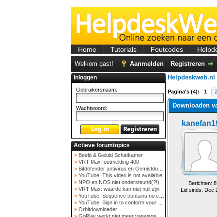
Home
Tutorials
Foutcodes
Helpd
Welkom gast!
Aanmelden
Registreren
Helpdeskweb.nl
Inloggen
Gebruikersnaam:
Pagina's (4):
1
Downloaden v
Wachtwoord:
kanefan1
Actieve forumtopics
»
Beeld & Geluid Schatkamer
»
VRT Max foutmelding 400
»
Bitdefender antivirus en Gemistdowloader
»
YouTube: This video is not available
»
NPO en NOS niet ondersteund(?!)
Berichten: 8
»
VRT Max: waarde kan niet null zijn
Lid sinds: Dec
»
YouTube: Sequence contains no elements
»
YouTube: Sign in to conform your not a bot
»
Orbitdownloader
»
GoPlay werkt niet meer vanwege nieuwe webadres