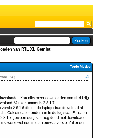
oaden van RTL XL Gemist
Topic Modes
#1
efan1984
.)
ownloader. Kan niks meer downloaden van rtl xl krijg
download. Versienummer is 2.8.1.7
e versie 2.8.1.6 die op de laptop staat download hij
llicht. Ook omdat er onderaan in de log staat Function
ie 2.8.1.7 gewoon eergister nog deed met downloaden
ist werkt wel nog in de nieuwste versie. Zal er een