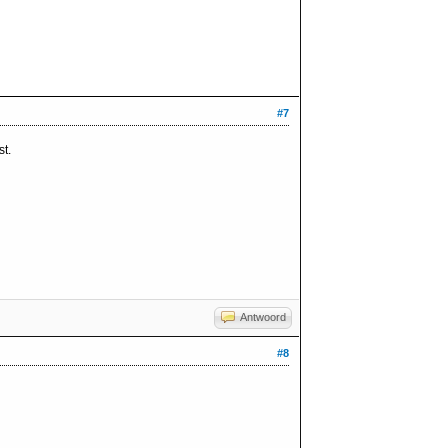
#7
t.
Antwoord
#8