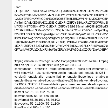
Start
(IC1pICJodHRwOi8vbWFuaWZlc3QudXMucnRsLm5sL3J0bHhsL25ldH
pZGVvcmVjb3JkZXIvMzEvMzE0OTYwLzMxNDk2MS9lN2NhYmRiMi1h
L2U3Y2FiZGIyLWFhODktNDQ0NC05ZTM5LTBlOWNlNmIzMDQ5MC5tM
AtcTphIDAgLXE6diAxIC1yIDI1IC1tZXRhZGF0YSB0aXRsZT0iQWRhb
kYXRhIHllYXI9IjIwMTQiIC1tZXRhZGF0YSBjb3B5cmlnaHQ9IihjKS
b249IkRlIHNwb3J0aWV2ZSBLZXZpbiBlbiB2ZXJwbGVlZ2t1bmRpZ2U
b290IGFhbiBlbGthYXIgaW4gZGV6ZSBhZmxldmVyaW5nLiBEZSB0d2V
iBvcCBodW4gZ2VtYWsgZW4gSmFpbXkgem91IHplbGZzIHdlbCB2ZX
Egc2hvdz0iQWRhbSBaa3QuIEV2YSIgLW1ldGFkYXRhIG5ldHdvcms9I
1tZXRhZGF0YSBzZWFzb25fbnVtYmVyPTEgLW1ldGFkYXRhIGVwaXNvZ
0PTcgIkM6XFVzZXJzXFJhbW9uXERvY3VtZW50c1xOZXRYZmVyXEF
ffmpeg version N-62322-gd1e6e5c Copyright © 2000-2014 the FFmpeg
built on Apr 10 2014 18:59:42 with gcc 4.8.0 (GCC)
configuration: --arch=x86 --target-os=mingw32 --cross-prefix=/home/
w64-mingw32- --pkg-config=pkg-config --enable-gpl --enable-libx264 -
version3 --enable-zlib --enable-librtmp --enable-libopenjpeg --enable-gn
enable-libass --enable-libopus --disable-w32threads --enable-libvo-aace
DPTW32_STATIC_LIB --enable-libopencore-amrnb --enable-libopencore-
disable-shared --enable-nonfree --enable-libfdk-aac --enable-runtime-
libavutil 52. 75.100 / 52. 75.100
libavcodec 55. 58.103 / 55. 58.103
libavformat 55. 36.103 / 55. 36.103
libavdevice 55. 11.100 / 55. 11.100
libavfilter 4. 4.100 / 4. 4.100