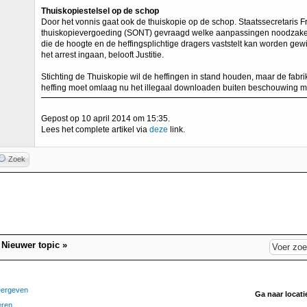
Thuiskopiestelsel op de schop
Door het vonnis gaat ook de thuiskopie op de schop. Staatssecretaris 
thuiskopievergoeding (SONT) gevraagd welke aanpassingen noodzakeli
die de hoogte en de heffingsplichtige dragers vaststelt kan worden gew
het arrest ingaan, belooft Justitie.
Stichting de Thuiskopie wil de heffingen in stand houden, maar de fabrik
heffing moet omlaag nu het illegaal downloaden buiten beschouwing mo
Gepost op 10 april 2014 om 15:35.
Lees het complete artikel via
deze
link.
Zoek
|
Nieuwer topic
»
eergeven
Ga naar locati
eren