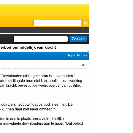
erbod onmiddellijk van kracht
Topic Modes
#1
"Downloaden uit illegale bron is nu verboden."
en uit illegale bron niet kan, heeft directe werking
 kracht, bevestigt de woordvoerder van Justitie.
ok zien, het downloadverbod is een feit. De
ze kunnen daar niet meer omheen."
en in eerste plaats een civielrechtelijke
r individuele downloaders aan te gaan. "Dat beleid