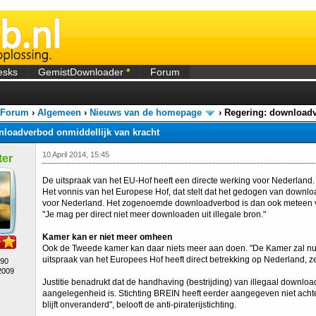
esks
GemistDownloader
*
Forum
 Forum
›
Algemeen
›
Nieuws van de homepage
›
Regering: downloadv
nloadverbod onmiddellijk van kracht
10 April 2014, 15:45
er
De uitspraak van het EU-Hof heeft een directe werking voor Nederland. 
Het vonnis van het Europese Hof, dat stelt dat het gedogen van download
voor Nederland. Het zogenoemde downloadverbod is dan ook meteen van
"Je mag per direct niet meer downloaden uit illegale bron."
Kamer kan er niet meer omheen
Ook de Tweede kamer kan daar niets meer aan doen. "De Kamer zal nu o
uitspraak van het Europees Hof heeft direct betrekking op Nederland, 
490
2009
Justitie benadrukt dat de handhaving (bestrijding) van illegaal download
aangelegenheid is. Stichting BREIN heeft eerder aangegeven niet achte
blijft onveranderd", belooft de anti-piraterijstichting.