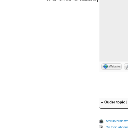
Website
«
Ouder topic
Afdrukversie w
Op topic abonn