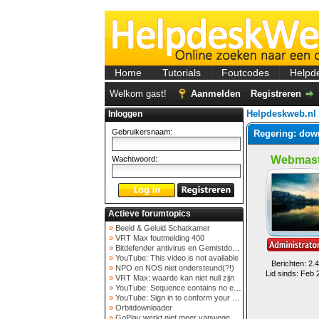
Home
Tutorials
Foutcodes
Helpd
Welkom gast!
Aanmelden
Registreren
Helpdeskweb.nl
Inloggen
Gebruikersnaam:
Regering: dow
Webmast
Wachtwoord:
Actieve forumtopics
»
Beeld & Geluid Schatkamer
»
VRT Max foutmelding 400
»
Bitdefender antivirus en Gemistdowloader
»
YouTube: This video is not available
Berichten: 2.
»
NPO en NOS niet ondersteund(?!)
Lid sinds: Feb 
»
VRT Max: waarde kan niet null zijn
»
YouTube: Sequence contains no elements
»
YouTube: Sign in to conform your not a bot
»
Orbitdownloader
»
GoPlay werkt niet meer vanwege nieuwe webadres