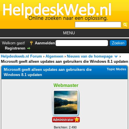
MENU
Home
Welkom gast!
Aanmelden
Registreren
Tutorials
Helpdeskweb.nl Forum
›
Algemeen
›
Nieuws van de homepage
›
Foutcodes
Microsoft geeft alleen updates aan gebruikers die Windows 8.1 updaten
Microsoft geeft alleen updates aan gebruikers die
Topic Modes
Helpdesks
Windows 8.1 updaten
GemistDownloader
*
Webmaster
Forum
Berichten: 2.490