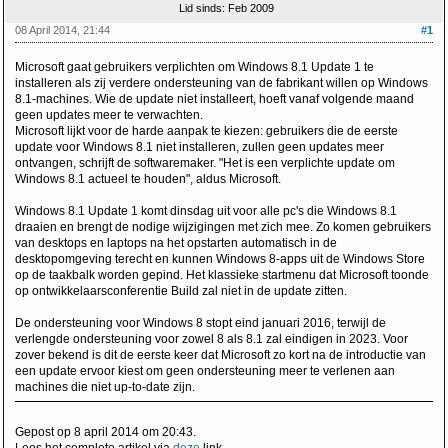
Lid sinds: Feb 2009
08 April 2014, 21:44
#1
Microsoft gaat gebruikers verplichten om Windows 8.1 Update 1 te
installeren als zij verdere ondersteuning van de fabrikant willen op Windows
8.1-machines. Wie de update niet installeert, hoeft vanaf volgende maand
geen updates meer te verwachten.
Microsoft lijkt voor de harde aanpak te kiezen: gebruikers die de eerste
update voor Windows 8.1 niet installeren, zullen geen updates meer
ontvangen, schrijft de softwaremaker. "Het is een verplichte update om
Windows 8.1 actueel te houden", aldus Microsoft.
Windows 8.1 Update 1 komt dinsdag uit voor alle pc's die Windows 8.1
draaien en brengt de nodige wijzigingen met zich mee. Zo komen gebruikers
van desktops en laptops na het opstarten automatisch in de
desktopomgeving terecht en kunnen Windows 8-apps uit de Windows Store
op de taakbalk worden gepind. Het klassieke startmenu dat Microsoft toonde
op ontwikkelaarsconferentie Build zal niet in de update zitten.
De ondersteuning voor Windows 8 stopt eind januari 2016, terwijl de
verlengde ondersteuning voor zowel 8 als 8.1 zal eindigen in 2023. Voor
zover bekend is dit de eerste keer dat Microsoft zo kort na de introductie van
een update ervoor kiest om geen ondersteuning meer te verlenen aan
machines die niet up-to-date zijn.
Gepost op 8 april 2014 om 20:43.