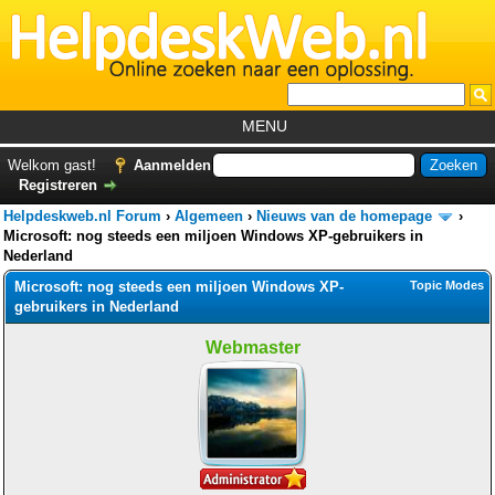
MENU
Home
Welkom gast!
Aanmelden
Registreren
Tutorials
Helpdeskweb.nl Forum
›
Algemeen
›
Nieuws van de homepage
›
Foutcodes
Microsoft: nog steeds een miljoen Windows XP-gebruikers in
Nederland
Helpdesks
Microsoft: nog steeds een miljoen Windows XP-
Topic Modes
gebruikers in Nederland
GemistDownloader
*
Forum
Webmaster