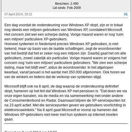
Berichten: 2.490
Lid sinds: Feb 2009
07 April 2014, 18:11
#1
Een dag voordat de ondersteuning voor Windows XP stopt, zijn er in totaal
nog steeds een miljoen gebruikers van Windows XP, constateert Microsoft.
Het concern ziet wel een scherpe daling. Vorige maand waren er nog 'ruim
een miljoen' particuliere XP-gebruikers.
Hoeveel systemen in Nederland precies Windows XP gebruiken, is niet
bekend, maar op basis van de laatste schattingen, zegt de woordvoerster
van het bedrijf dat het er zeker nog een miljoen zijn. Daarbij gaat het om alle
gebruikers, zowel zakelijk als particulier. Vorige maand waren er volgens het
concern nog 'ruim een miljoen' particuliere gebruikers. "We zien een scherpe
daling, maar het blijft veel", aldus de woordvoerster. In het afgelopen
kwartaal, vanaf januari is het aantal met 350.000 afgenomen. Ook horen we
van de winkels en ketens dat de verkoop van systemen stijgt.
Microsoft blijft ook na 8 april, de dag waarop de ondersteuning definitief
stopt, hameren op het feit dat Windows XP met pensioen is. "Dat doen we via
onze eigen kanalen, via de media en via samenwerking met onder andere
de Consumentenbond en Radar. Daarnaast blijven de XP-servicepunten tot
na 23 april actief. Met die servicepunten geven we gebruikers voorlichting in
elektronicawinkels." Na 8 april gaat Microsoft er vooral op hameren dat
Windows XP-gebruikers niet meer met hun systeem op internet moeten
gaan.