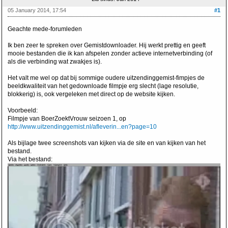
05 January 2014, 17:54
#1
Geachte mede-forumleden
Ik ben zeer te spreken over Gemistdownloader. Hij werkt prettig en geeft
mooie bestanden die ik kan afspelen zonder actieve internetverbinding (of
als die verbinding wat zwakjes is).
Het valt me wel op dat bij sommige oudere uitzendinggemist-fimpjes de
beeldkwaliteit van het gedownloade filmpje erg slecht (lage resolutie,
blokkerig) is, ook vergeleken met direct op de website kijken.
Voorbeeld:
Filmpje van BoerZoektVrouw seizoen 1, op
http://www.uitzendinggemist.nl/afleverin...en?page=10
Als bijlage twee screenshots van kijken via de site en van kijken van het
bestand.
Via het bestand: