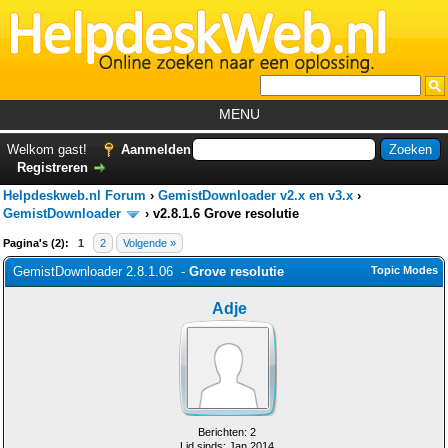
MENU
Home
Welkom gast!
Aanmelden
Registreren
Tutorials
Helpdeskweb.nl Forum
›
GemistDownloader v2.x en v3.x
›
Foutcodes
GemistDownloader
›
v2.8.1.6 Grove resolutie
Pagina's (2):
1
2
Volgende »
Helpdesks
GemistDownloader 2.8.1.06 -
Grove resolutie
Topic Modes
GemistDownloader
*
Adje
Forum
Berichten: 2
Lid sinds: Jan 2014