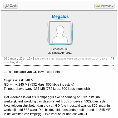
Zoek
Antwoord
Megalos
Berichten: 38
Lid sinds: Apr 2011
08 January 2014, 18:41
#9
(Dit bericht is het laatst bewerkt op 08 January 2014, 18:46
door
Megalos
.)
Ja, het bestand van GD is wel wat kleiner:
Originele .asf: 348 MB
GD .wmv: 245 MB (532 kbps, 800 kbps ingesteld)
ffmpeggui.exe .wmv: 337 MB (782 kbps, 800 kbps ingesteld)
Het vreemde is dat als ik ffmpeggui.exe handmatig op 532 instel (in
werkelijkheid wordt hij dan daadwerkelijk ook ongeveer 532), dan is de
kwaliteit een stuk beter dan die van GD (die ingesteld was op 800, maar in
werkelijkheid 532 was). Dus bij dezelfde bestandsgrootte (rond de 245 MB)
is de kwaliteit van ffmpeggui.exe veel beter dan die van GD.