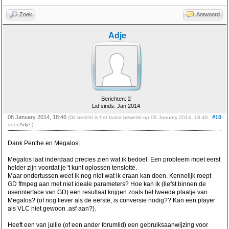
Zoek
Antwoord
Adje
Berichten: 2
Lid sinds: Jan 2014
08 January 2014, 18:46
#10
(Dit bericht is het laatst bewerkt op 08 January 2014, 18:46
door
Adje
.)
Dank Penthe en Megalos,
Megalos laat inderdaad precies zien wat ik bedoel. Een probleem moet eerst
helder zijn voordat je 't kunt oplossen tenslotte.
Maar ondertussen weet ik nog niet wat ik eraan kan doen. Kennelijk roept
GD ffmpeg aan met niet ideale parameters? Hoe kan ik (liefst binnen de
userinterface van GD) een resultaat krijgen zoals het tweede plaatje van
Megalos? (of nog liever als de eerste, is conversie nodig?? Kan een player
als VLC niet gewoon .asf aan?).
Heeft een van jullie (of een ander forumlid) een gebruiksaanwijzing voor