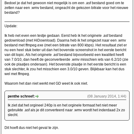
Bedoel je dat het gewoon niet mogelijk is om een .asf bestand goed om te
zetten naar een .wmv bestand, ongeacht de gekozen bitrate voor het nieuwe
bestand?
Update:
Ik heb net even een testje gedaan. Eerst heb ik het originele .asf bestand
gedownload (met HiDownload). Daarna heb ik het omgezet naar een .wmv
bestand met ffmpeg.exe (met een bitrate van 800 kbps). Het resultaat ziet er
nu een heel stuk beter uit dan het bovenste screenshot in het eerste bericht
van dit topic. Als het originele .asf bestand bijvoorbeeld een kwaliteit heeft
van 7.0/10, dan heeft de geconverteerde .wmv misschien iets van 6.2/10 (zie
ook de plaatjes onderaan). Het bovenste plaatje in het eerste bericht is een
stuk slechter, ik zou het misschien een 3.0/10 geven. Blijkbaar kan het dus
wel met ffmpeg.
Waarom het dan niet werkt met GD weet ik ook niet.
penthe schreef:
(08 January 2014, 1:44)
Ik ziet dat het orgineel 240p is en het orginele formaat het niet meer
gebruikte .asf als je dit converteerd naar .wmv wordt het inderdaad 2x zo
slecht.
Dit hoeft dus niet het geval te zijn.