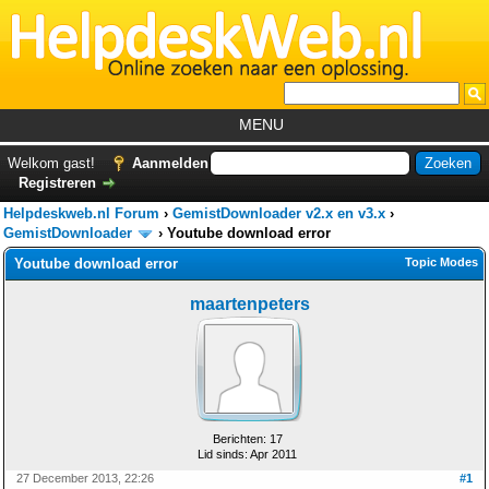
MENU
Home
Welkom gast!
Aanmelden
Registreren
Tutorials
Helpdeskweb.nl Forum
›
GemistDownloader v2.x en v3.x
›
Foutcodes
GemistDownloader
›
Youtube download error
Youtube download error
Topic Modes
Helpdesks
maartenpeters
GemistDownloader
*
Forum
Berichten: 17
Lid sinds: Apr 2011
27 December 2013, 22:26
#1