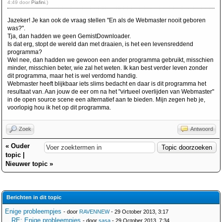
4:49 door
Piafini
.)
Jazeker! Je kan ook de vraag stellen "En als de Webmaster nooit geboren
was?".
Tja, dan hadden we geen GemistDownloader.
Is dat erg, stopt de wereld dan met draaien, is het een levensreddend
programma?
Wel nee, dan hadden we gewoon een ander programma gebruikt, misschien
minder, misschien beter, wie zal het weten. Ik kan best verder leven zonder
dit programma, maar het is wel verdomd handig.
Webmaster heeft blijkbaar iets slims bedacht en daar is dit programma het
resultaat van. Aan jouw de eer om na het "virtueel overlijden van Webmaster"
in de open source scene een alternatief aan te bieden. Mijn zegen heb je,
voorlopig hou ik het op dit programma.
Zoek
Antwoord
«
Ouder
topic
|
Nieuwer topic
»
Berichten in dit topic
Enige probleempjes
- door
RAVENNEW
- 29 October 2013, 3:17
RE: Enige probleempjes
- door
sasa
- 29 October 2013, 7:34