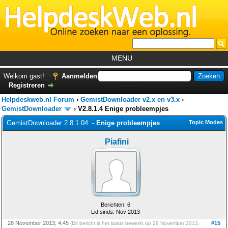
MENU
Home
Welkom gast!
Aanmelden
Registreren
Tutorials
Helpdeskweb.nl Forum
›
GemistDownloader v2.x en v3.x
›
Foutcodes
GemistDownloader
›
V2.8.1.4 Enige probleempjes
GemistDownloader 2.8.1.04 -
Enige probleempjes
Topic Modes
Helpdesks
Piafini
GemistDownloader
*
Forum
Berichten: 6
Lid sinds: Nov 2013
28 November 2013, 4:45
#15
(Dit bericht is het laatst bewerkt op 28 November 2013,