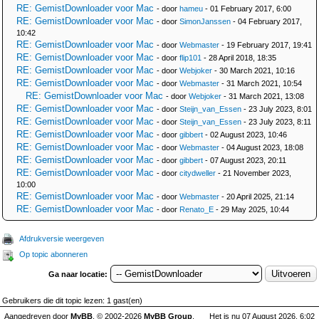
RE: GemistDownloader voor Mac
- door
hameu
- 01 February 2017, 6:00
RE: GemistDownloader voor Mac
- door
SimonJanssen
- 04 February 2017,
10:42
RE: GemistDownloader voor Mac
- door
Webmaster
- 19 February 2017, 19:41
RE: GemistDownloader voor Mac
- door
flip101
- 28 April 2018, 18:35
RE: GemistDownloader voor Mac
- door
Webjoker
- 30 March 2021, 10:16
RE: GemistDownloader voor Mac
- door
Webmaster
- 31 March 2021, 10:54
RE: GemistDownloader voor Mac
- door
Webjoker
- 31 March 2021, 13:08
RE: GemistDownloader voor Mac
- door
Steijn_van_Essen
- 23 July 2023, 8:01
RE: GemistDownloader voor Mac
- door
Steijn_van_Essen
- 23 July 2023, 8:11
RE: GemistDownloader voor Mac
- door
gibbert
- 02 August 2023, 10:46
RE: GemistDownloader voor Mac
- door
Webmaster
- 04 August 2023, 18:08
RE: GemistDownloader voor Mac
- door
gibbert
- 07 August 2023, 20:11
RE: GemistDownloader voor Mac
- door
citydweller
- 21 November 2023,
10:00
RE: GemistDownloader voor Mac
- door
Webmaster
- 20 April 2025, 21:14
RE: GemistDownloader voor Mac
- door
Renato_E
- 29 May 2025, 10:44
Afdrukversie weergeven
Op topic abonneren
Ga naar locatie:
Gebruikers die dit topic lezen: 1 gast(en)
Aangedreven door
MyBB
, © 2002-2026
MyBB Group
.
Het is nu 07 August 2026, 6:02