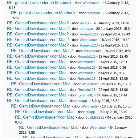
RE: gemist downloader en Macbook
- door
Webmaster
- 16 January 2013,
15:13
RE: gemist downloader en Macbook
- door
theraven
- 16 January 2013,
15:38
RE: GemistDownloader voor Mac?
- door
RickBu
- 20 January 2013, 14:26
RE: GemistDownloader voor Mac?
- door
theraven
- 20 January 2013, 15:34
RE: GemistDownloader voor Mac?
- door
Ronaldo123
- 22 April 2014, 12:43
RE: GemistDownloader voor Mac?
- door
Webmaster
- 18 April 2015, 19:12
RE: GemistDownloader voor Mac?
- door
Ronaldo123
- 19 April 2015, 1:33
RE: GemistDownloader voor Mac?
- door
Webmaster
- 19 April 2015, 8:51
RE: GemistDownloader voor Mac
- door
Ronaldo123
- 19 April 2015, 12:45
RE: GemistDownloader voor Mac
- door
Webmaster
- 19 April 2015, 12:51
RE: GemistDownloader voor Mac
- door
Ronaldo123
- 20 April 2015, 0:36
RE: GemistDownloader voor Mac
- door
Webmaster
- 20 April 2015, 9:30
RE: GemistDownloader voor Mac
- door
Ronaldo123
- 21 April 2015, 12:09
RE: GemistDownloader voor Mac
- door
Webmaster
- 21 April 2015, 16:57
RE: GemistDownloader voor Mac
- door
Ronaldo123
- 22 April 2015, 13:06
RE: GemistDownloader voor Mac
- door
ExternalIQ
- 14 June 2015, 14:14
RE: GemistDownloader voor Mac
- door
rejkpp
- 18 July 2015, 15:32
RE: GemistDownloader voor Mac
- door
Webmaster
- 18 July 2015, 15:35
RE: GemistDownloader voor Mac
- door
rejkpp
- 19 July 2015, 13:40
RE: GemistDownloader voor Mac
- door
JustMe1991
- 04 January 2016,
0:40
RE: GemistDownloader voor Mac
- door
Webmaster
- 04 January
2016, 9:55
RE: GemistDownloader voor Mac
- door
JustMe1991
- 04 January