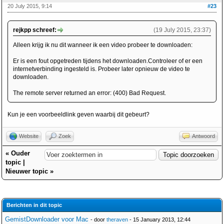
20 July 2015, 9:14
#23
rejkpp schreef:
(19 July 2015, 23:37)
Alleen krijg ik nu dit wanneer ik een video probeer te downloaden:
Er is een fout opgetreden tijdens het downloaden.Controleer of er een
internetverbinding ingesteld is. Probeer later opnieuw de video te
downloaden.
The remote server returned an error: (400) Bad Request.
Kun je een voorbeeldlink geven waarbij dit gebeurt?
Website
Zoek
Antwoord
«
Ouder
topic
|
Nieuwer topic
»
Berichten in dit topic
GemistDownloader voor Mac
- door
theraven
- 15 January 2013, 12:44