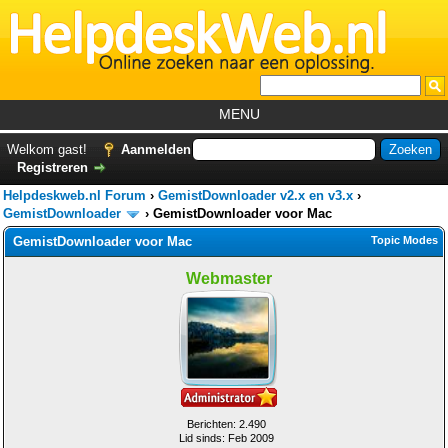
MENU
Home
Welkom gast!
Aanmelden
Registreren
Tutorials
Helpdeskweb.nl Forum
›
GemistDownloader v2.x en v3.x
›
Foutcodes
GemistDownloader
›
GemistDownloader voor Mac
GemistDownloader voor Mac
Topic Modes
Helpdesks
Webmaster
GemistDownloader
*
Forum
Berichten: 2.490
Lid sinds: Feb 2009