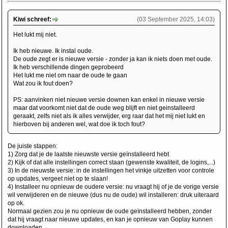
Kiwi schreef:
(03 September 2025, 14:03)
Het lukt mij niet.
Ik heb nieuwe. Ik instal oude.
De oude zegt er is nieuwe versie - zonder ja kan ik niets doen met oude.
Ik heb verschillende dingen geprobeerd
Het lukt me niet om naar de oude te gaan
Wat zou ik fout doen?
PS: aanvinken niet nieuwe versie downen kan enkel in nieuwe versie
maar dat voorkomt niet dat de oude weg blijft en niet geinstalleerd
geraakt, zelfs niet als ik alles verwijder, erg raar dat het mij niet lukt en
hierboven bij anderen wel, wat doe ik toch fout?
De juiste stappen:
1) Zorg dat je de laatste nieuwste versie geïnstalleerd hebt
2) Kijk of dat alle instellingen correct staan (gewenste kwaliteit, de logins,...)
3) In de nieuwste versie: in de instellingen het vinkje uitzetten voor controle
op updates, vergeet niet op te slaan!
4) Installeer nu opnieuw de oudere versie: nu vraagt hij of je de vorige versie
wil verwijderen en de nieuwe (dus nu de oude) wil installeren: druk uiteraard
op ok.
Normaal gezien zou je nu opnieuw de oude geïnstalleerd hebben, zonder
dat hij vraagt naar nieuwe updates, en kan je opnieuw van Goplay kunnen
downloaden.