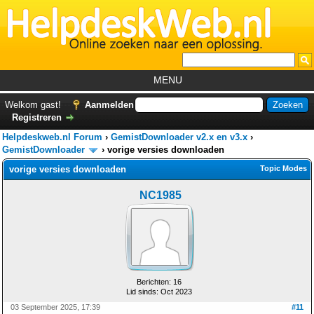
MENU
Home
Welkom gast!
Aanmelden
Registreren
Tutorials
Helpdeskweb.nl Forum
›
GemistDownloader v2.x en v3.x
›
Foutcodes
GemistDownloader
›
vorige versies downloaden
vorige versies downloaden
Topic Modes
Helpdesks
NC1985
GemistDownloader
*
Forum
Berichten: 16
Lid sinds: Oct 2023
03 September 2025, 17:39
#11