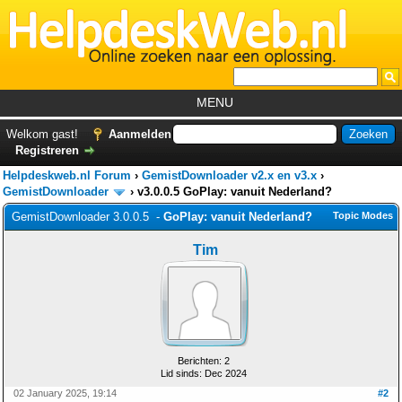
MENU
Home
Welkom gast!
Aanmelden
Registreren
Tutorials
Helpdeskweb.nl Forum
›
GemistDownloader v2.x en v3.x
›
Foutcodes
GemistDownloader
›
v3.0.0.5 GoPlay: vanuit Nederland?
GemistDownloader 3.0.0.5 -
GoPlay: vanuit Nederland?
Topic Modes
Helpdesks
Tim
GemistDownloader
*
Forum
Berichten: 2
Lid sinds: Dec 2024
02 January 2025, 19:14
#2