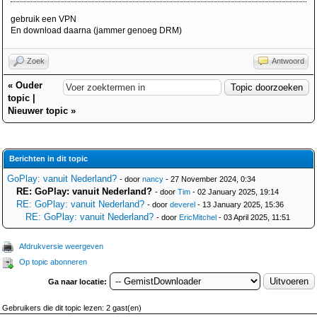
gebruik een VPN
En download daarna (jammer genoeg DRM)
Zoek
Antwoord
«
Ouder
topic
|
Nieuwer topic
»
Berichten in dit topic
GoPlay: vanuit Nederland?
- door
nancy
- 27 November 2024, 0:34
RE: GoPlay: vanuit Nederland?
- door
Tim
- 02 January 2025, 19:14
RE: GoPlay: vanuit Nederland?
- door
deverel
- 13 January 2025, 15:36
RE: GoPlay: vanuit Nederland?
- door
EricMitchel
- 03 April 2025, 11:51
Afdrukversie weergeven
Op topic abonneren
Ga naar locatie:
Gebruikers die dit topic lezen: 2 gast(en)