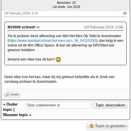
Berichten: 22
Lid sinds: Jun 2018
28 February 2019, 2:14
#2
M10000 schreef:
(28 February 2019, 2:08)
Als ik probeer deze aflevering van Met Het Mes Op Tafel te downloaden
(
https://www.npostart.nl/met-het-mes-op-t...W_04110293
), dan krijg ik een
scène uit de film Office Space. Ik kan de aflevering op NPOStart wel
gewoon bekijken.
Iemand een idee hoe dit kan?
Geen idee hoe het kan, maar bij mij gebeurt hetzelfde als ik Jinek van
vandaag probeer te downloaden.
Zoek
«
Ouder
topic
|
Nieuwer topic
»
Topic is gesloten