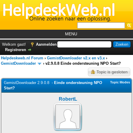
MENU
Home
Welkom gast!
Aanmelden
Registreren
Tutorials
Helpdeskweb.nl Forum
›
GemistDownloader v2.x en v3.x
›
Foutcodes
GemistDownloader
›
v2.9.0.8 Einde ondersteuning NPO Start?
Topic is gesloten
Helpdesks
GemistDownloader 2.9.0.8 -
GemistDownloader
Einde ondersteuning NPO
*
Topic Modes
Start?
Forum
RobertL