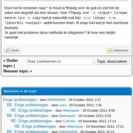
Door het te renamen naar *.ts houd je ffmpeg voor de gek en ziet het de
video wel degelijk als één stream. Voer
maar
ffmpeg.exe -i <input>.ts
eens in. I.p.v.
had je natuurlijk ook bijv.
-c copy
-c:v libvpx -c:a
kunnen doen. Ik snap niet wat je met overhead
libvorbis <output>.webm
bedoeld.
Je gaat niet proberen deze methode te integreren? Ik hoor een twijfel
namelijk.
Zoek
Antwoord
«
Ouder
topic
|
Nieuwer topic
»
Berichten in dit topic
Enige probleempjes
- door
RAVENNEW
- 29 October 2013, 3:17
RE: Enige probleempjes
- door
sasa
- 29 October 2013, 7:34
RE: Enige probleempjes
- door
Webmaster
- 29 October 2013, 8:50
RE: Enige probleempjes
- door
Webmaster
- 29 October 2013, 8:33
RE: Enige probleempjes
- door
CoRoNe
- 03 November 2013, 17:14
RE: Enige probleempjes
- door
Webmaster
- 03 November 2013, 17:21
RE: Enige probleempjes
- door
RAVENNEW
- 30 October 2013, 22:13