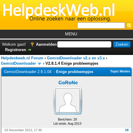
MENU
Home
Welkom gast!
Aanmelden
Registreren
Tutorials
Helpdeskweb.nl Forum
›
GemistDownloader v2.x en v3.x
›
Foutcodes
GemistDownloader
›
V2.8.1.4 Enige probleempjes
GemistDownloader 2.8.1.04 -
Enige probleempjes
Topic Modes
Helpdesks
CoRoNe
GemistDownloader
*
Forum
Berichten: 29
Lid sinds: Aug 2013
03 November 2013, 17:46
#8