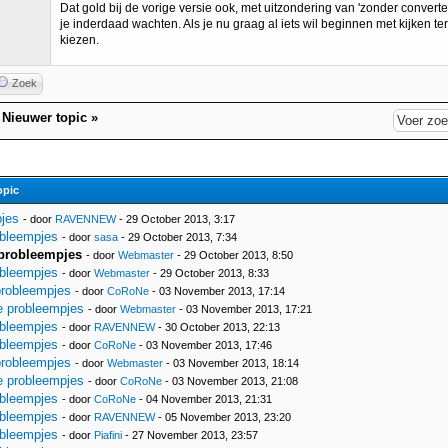
Dat gold bij de vorige versie ook, met uitzondering van 'zonder converte
je inderdaad wachten. Als je nu graag al iets wil beginnen met kijken t
kiezen.
Zoek
|
Nieuwer topic
»
opic
jes
- door
RAVENNEW
- 29 October 2013, 3:17
obleempjes
- door
sasa
- 29 October 2013, 7:34
probleempjes
- door
Webmaster
- 29 October 2013, 8:50
obleempjes
- door
Webmaster
- 29 October 2013, 8:33
probleempjes
- door
CoRoNe
- 03 November 2013, 17:14
e probleempjes
- door
Webmaster
- 03 November 2013, 17:21
obleempjes
- door
RAVENNEW
- 30 October 2013, 22:13
obleempjes
- door
CoRoNe
- 03 November 2013, 17:46
probleempjes
- door
Webmaster
- 03 November 2013, 18:14
e probleempjes
- door
CoRoNe
- 03 November 2013, 21:08
obleempjes
- door
CoRoNe
- 04 November 2013, 21:31
obleempjes
- door
RAVENNEW
- 05 November 2013, 23:20
obleempjes
- door
Piafini
- 27 November 2013, 23:57