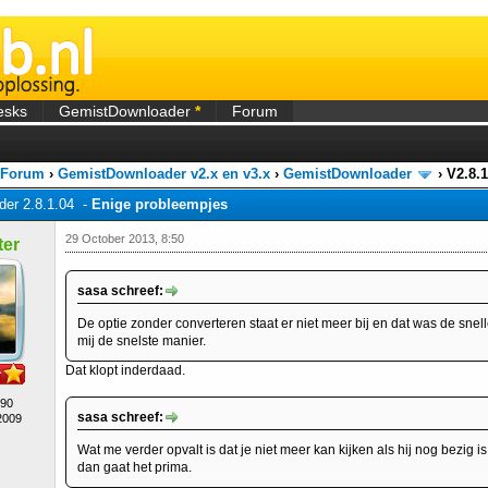
esks
GemistDownloader
*
Forum
 Forum
›
GemistDownloader v2.x en v3.x
›
GemistDownloader
›
V2.8.
er 2.8.1.04 -
Enige probleempjes
29 October 2013, 8:50
er
sasa schreef:
De optie zonder converteren staat er niet meer bij en dat was de snell
mij de snelste manier.
Dat klopt inderdaad.
490
sasa schreef:
2009
Wat me verder opvalt is dat je niet meer kan kijken als hij nog bezig 
dan gaat het prima.