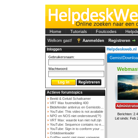
Home
Tutorials
Foutcodes
Helpd
Welkom gast!
Aanmelden
Registreren
Helpdeskweb.nl
Inloggen
Gebruikersnaam:
GemistDownload
Webmast
Wachtwoord:
Actieve forumtopics
»
Beeld & Geluid Schatkamer
»
VRT Max foutmelding 400
»
Bitdefender antivirus en Gemistdowloader
»
YouTube: This video is not available
Berichten: 2.
»
NPO en NOS niet ondersteund(?!)
Lid sinds: Feb 
»
VRT Max: waarde kan niet null zijn
»
YouTube: Sequence contains no elements
»
YouTube: Sign in to conform your not a bot
»
Orbitdownloader
»
GoPlay werkt niet meer vanwege nieuwe webadres