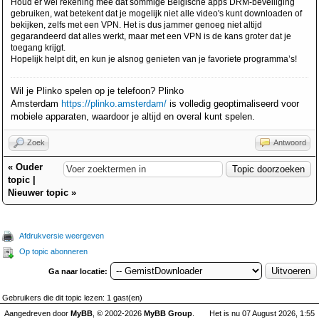
Houd er wel rekening mee dat sommige Belgische apps DRM-beveiliging
gebruiken, wat betekent dat je mogelijk niet alle video's kunt downloaden of
bekijken, zelfs met een VPN. Het is dus jammer genoeg niet altijd
gegarandeerd dat alles werkt, maar met een VPN is de kans groter dat je
toegang krijgt.
Hopelijk helpt dit, en kun je alsnog genieten van je favoriete programma’s!
Wil je Plinko spelen op je telefoon? Plinko
Amsterdam
https://plinko.amsterdam/
is volledig geoptimaliseerd voor
mobiele apparaten, waardoor je altijd en overal kunt spelen.
Zoek
Antwoord
«
Ouder
topic
|
Nieuwer topic
»
Afdrukversie weergeven
Op topic abonneren
Ga naar locatie:
Gebruikers die dit topic lezen: 1 gast(en)
Aangedreven door
MyBB
, © 2002-2026
MyBB Group
.
Het is nu 07 August 2026, 1:55