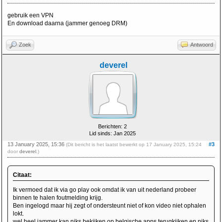
gebruik een VPN
En download daarna (jammer genoeg DRM)
Zoek
Antwoord
deverel
Berichten: 2
Lid sinds: Jan 2025
13 January 2025, 15:36
#3
(Dit bericht is het laatst bewerkt op 17 January 2025, 15:24
door
deverel
.)
Citaat:
Ik vermoed dat ik via go play ook omdat ik van uit nederland probeer
binnen te halen foutmelding krijg.
Ben ingelogd maar hij zegt of ondersteunt niet of kon video niet ophalen
lokt.
wel heel jammer kan niks bekijken op belgische apps terugkijken en niks