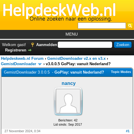
MENU
Home
Welkom gast!
Aanmelden
Registreren
Tutorials
Helpdeskweb.nl Forum
›
GemistDownloader v2.x en v3.x
›
Foutcodes
GemistDownloader
›
v3.0.0.5 GoPlay: vanuit Nederland?
GemistDownloader 3.0.0.5 -
GoPlay: vanuit Nederland?
Topic Modes
Helpdesks
nancy
GemistDownloader
*
Forum
Berichten: 42
Lid sinds: Sep 2017
27 November 2024, 0:34
#1