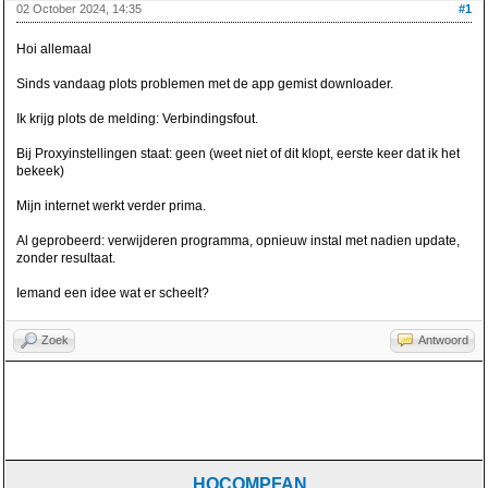
02 October 2024, 14:35
#1
Hoi allemaal
Sinds vandaag plots problemen met de app gemist downloader.
Ik krijg plots de melding: Verbindingsfout.
Bij Proxyinstellingen staat: geen (weet niet of dit klopt, eerste keer dat ik het
bekeek)
Mijn internet werkt verder prima.
Al geprobeerd: verwijderen programma, opnieuw instal met nadien update,
zonder resultaat.
Iemand een idee wat er scheelt?
Zoek
Antwoord
HOCOMPFAN