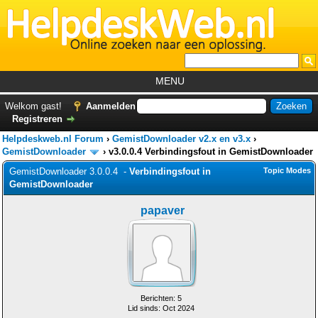
MENU
Home
Welkom gast!
Aanmelden
Registreren
Tutorials
Helpdeskweb.nl Forum
›
GemistDownloader v2.x en v3.x
›
Foutcodes
GemistDownloader
›
v3.0.0.4 Verbindingsfout in GemistDownloader
GemistDownloader 3.0.0.4 -
Verbindingsfout in
Topic Modes
Helpdesks
GemistDownloader
GemistDownloader
*
papaver
Forum
Berichten: 5
Lid sinds: Oct 2024