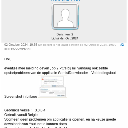
Berichten: 2
Lid sinds: Oct 2024
02 October 2024, 19:35
#2
(Dit bericht is het laatst bewerkt op 02 October 2024, 19:39
door
HOCOMPFAN
.)
Hoi,
eventjes mee melding geven , op 2 PC's bij mij vandaag ook zelfde
opstartprobleem van de applicatie GemistDonwloader : Verbindingsfout.
Screenshot in bijlage
Gebruikte versie : 3.0.0.4
Gebruik vanuit Belgie
Voorheen geen problemen om applicatie te openen, en na keuze goede
downloads van Youtube te kunnen doen.