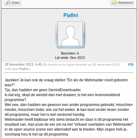
Zoek
Antwoord
Piafini
Berichten: 6
Lid sinds: Nov 2013
28 November 2013, 4:45
#15
(Dit bericht is het laatst bewerkt op 28 November 2013,
4:49 door
Piafini
.)
Jazeker! Je kan ook de vraag stellen "En als de Webmaster nooit geboren
was?".
Tja, dan hadden we geen GemistDownloader.
Is dat erg, stopt de wereld dan met draaien, is het een levensreddend
programma?
Wel nee, dan hadden we gewoon een ander programma gebruikt, misschien
minder, misschien beter, wie zal het weten. Ik kan best verder leven zonder
dit programma, maar het is wel verdomd handig.
Webmaster heeft blijkbaar iets slims bedacht en daar is dit programma het
resultaat van. Aan jouw de eer om na het "virtueel overlijden van Webmaster"
in de open source scene een alternatief aan te bieden. Mijn zegen heb je,
voorlopig hou ik het op dit programma.