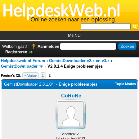
MENU
Home
Welkom gast!
Aanmelden
Registreren
Tutorials
Helpdeskweb.nl Forum
›
GemistDownloader v2.x en v3.x
›
Foutcodes
GemistDownloader
›
V2.8.1.4 Enige probleempjes
Pagina's (2):
« Vorige
1
2
Helpdesks
GemistDownloader 2.8.1.04 -
Enige probleempjes
Topic Modes
GemistDownloader
*
CoRoNe
Forum
Berichten: 29
Lid sinds: Aug 2013