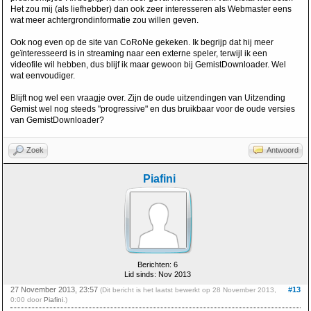
Het zou mij (als liefhebber) dan ook zeer interesseren als Webmaster eens
wat meer achtergrondinformatie zou willen geven.
Ook nog even op de site van CoRoNe gekeken. Ik begrijp dat hij meer
geïnteresseerd is in streaming naar een externe speler, terwijl ik een
videofile wil hebben, dus blijf ik maar gewoon bij GemistDownloader. Wel
wat eenvoudiger.
Blijft nog wel een vraagje over. Zijn de oude uitzendingen van Uitzending
Gemist wel nog steeds "progressive" en dus bruikbaar voor de oude versies
van GemistDownloader?
Zoek
Antwoord
Piafini
Berichten: 6
Lid sinds: Nov 2013
27 November 2013, 23:57
#13
(Dit bericht is het laatst bewerkt op 28 November 2013,
0:00 door
Piafini
.)