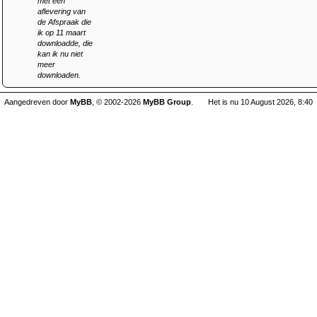
met een
aflevering van
de Afspraak die
ik op 11 maart
downloadde, die
kan ik nu niet
meer
downloaden.
Aangedreven door
MyBB
, © 2002-2026
MyBB Group
.
Het is nu 10 August 2026, 8:40