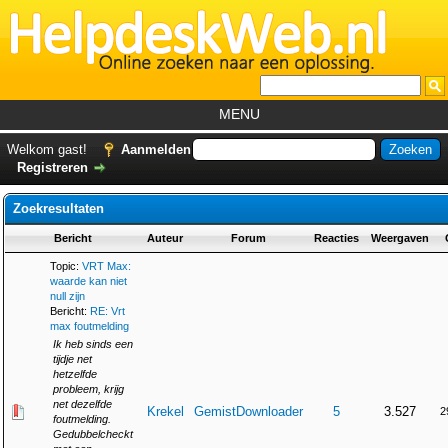
MENU
Home
Welkom gast!
Aanmelden
Registreren
Tutorials
Zoekresultaten
Foutcodes
Bericht
Auteur
Forum
Reacties
Weergaven
Helpdesks
Topic:
VRT Max:
GemistDownloader
*
waarde kan niet
null zijn
Forum
Bericht:
RE: Vrt
max foutmelding
Ik heb sinds een
tijdje net
hetzelfde
probleem, krijg
net dezelfde
Krekel
GemistDownloader
5
3.527
2
foutmelding.
Gedubbelcheckt