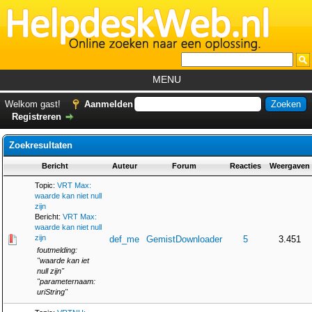
MENU
Home
Welkom gast!
Aanmelden
Registreren
Tutorials
Zoekresultaten
Foutcodes
Bericht
Auteur
Forum
Reacties
Weergaven
Helpdesks
Topic:
VRT Max:
GemistDownloader
*
waarde kan niet null
zijn
Forum
Bericht:
VRT Max:
waarde kan niet null
zijn
def_me
GemistDownloader
5
3.451
foutmelding:
"waarde kan iet
null zijn"
"parameternaam:
uriString"