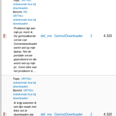
Topic:
VRTNU:
onbekende fout bij
downloaden
Bericht:
RE:
VRTNU:
onbekende fout bij
downloaden
Probleem ligt aan
mijn pc merk ik.
def_me
GemistDownloader
2
4.320
De geïnstalleerde
versie van
Gemistdownloader
werkt wel op mijn
laptop. Net de
portable versie
geprobeerd en die
werkt wel op mijn
pc. Geen idee wat
het probleem is....
Topic:
VRTNU:
onbekende fout bij
downloaden
Bericht:
VRTNU:
onbekende fout bij
downloaden
Ik krijg wanneer ik
een lijst maak met
links om te
def_me
GemistDownloader
2
4.320
downloaden dat