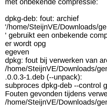
met onbekende compressie:
dpkg-deb: fout: archief
'/home/SteijnVE/Downloads/ge
' gebruikt een onbekende compre
er wordt opg
egeven
dpkg: fout bij verwerken van ar
/home/SteijnVE/Downloads/ge
.0.0.3-1.deb (--unpack):
subproces dpkg-deb --control g
Fouten gevonden tijdens verwe
/home/SteijnVE/Downloads/gem