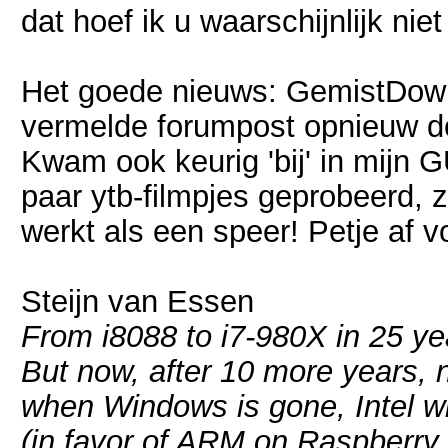
dat hoef ik u waarschijnlijk niet 
Het goede nieuws: GemistDownl
vermelde forumpost opnieuw do
Kwam ook keurig 'bij' in mijn G
paar ytb-filmpjes geprobeerd,
werkt als een speer! Petje af v
Steijn van Essen
From i8088 to i7-980X in 25 yea
But now, after 10 more years, 
when Windows is gone, Intel wi
(in favor of ARM on Raspberry 