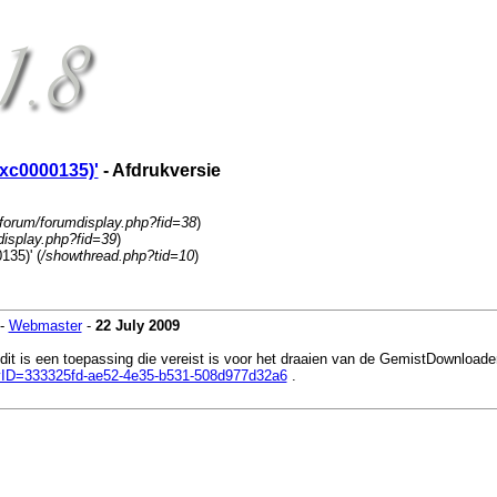
0xc0000135)'
- Afdrukversie
forum/forumdisplay.php?fid=38
)
display.php?fid=39
)
135)' (
/showthread.php?tid=10
)
-
Webmaster
-
22 July 2009
dit is een toepassing die vereist is voor het draaien van de GemistDownloader
lyID=333325fd-ae52-4e35-b531-508d977d32a6
.