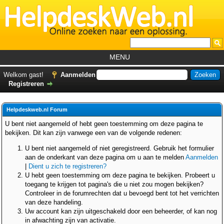
MENU
Home
Welkom gast!
Aanmelden
Registreren
Tutorials
Foutcodes
Helpdeskweb.nl Forum
Helpdesks
U bent niet aangemeld of hebt geen toestemming om deze pagina te
bekijken. Dit kan zijn vanwege een van de volgende redenen:
GemistDownloader
*
U bent niet aangemeld of niet geregistreerd. Gebruik het formulier
Forum
aan de onderkant van deze pagina om u aan te melden
Aanmelden
|
Dient u zich te registreren?
U hebt geen toestemming om deze pagina te bekijken. Probeert u
toegang te krijgen tot pagina's die u niet zou mogen bekijken?
Controleer in de forumrechten dat u bevoegd bent tot het verrichten
van deze handeling.
Uw account kan zijn uitgeschakeld door een beheerder, of kan nog
in afwachting zijn van activatie.