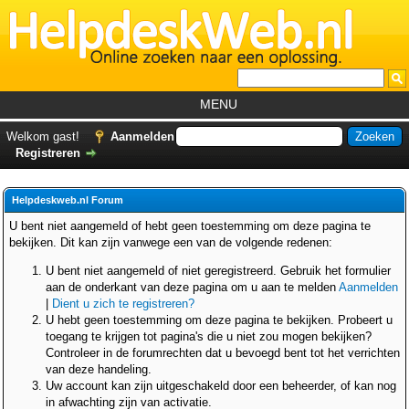
MENU
Home
Welkom gast!
Aanmelden
Registreren
Tutorials
Foutcodes
Helpdeskweb.nl Forum
Helpdesks
U bent niet aangemeld of hebt geen toestemming om deze pagina te
bekijken. Dit kan zijn vanwege een van de volgende redenen:
GemistDownloader
*
U bent niet aangemeld of niet geregistreerd. Gebruik het formulier
Forum
aan de onderkant van deze pagina om u aan te melden
Aanmelden
|
Dient u zich te registreren?
U hebt geen toestemming om deze pagina te bekijken. Probeert u
toegang te krijgen tot pagina's die u niet zou mogen bekijken?
Controleer in de forumrechten dat u bevoegd bent tot het verrichten
van deze handeling.
Uw account kan zijn uitgeschakeld door een beheerder, of kan nog
in afwachting zijn van activatie.