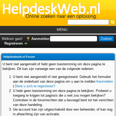
MENU
Home
Welkom gast!
Aanmelden
Registreren
Tutorials
Foutcodes
Helpdeskweb.nl Forum
Helpdesks
U bent niet aangemeld of hebt geen toestemming om deze pagina te
bekijken. Dit kan zijn vanwege een van de volgende redenen:
GemistDownloader
*
U bent niet aangemeld of niet geregistreerd. Gebruik het formulier
Forum
aan de onderkant van deze pagina om u aan te melden
Aanmelden
|
Dient u zich te registreren?
U hebt geen toestemming om deze pagina te bekijken. Probeert u
toegang te krijgen tot pagina's die u niet zou mogen bekijken?
Controleer in de forumrechten dat u bevoegd bent tot het verrichten
van deze handeling.
Uw account kan zijn uitgeschakeld door een beheerder, of kan nog
in afwachting zijn van activatie.