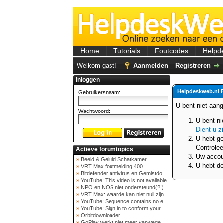
Home
Tutorials
Foutcodes
Helpd
Welkom gast!
Aanmelden
Registreren
Inloggen
Helpdeskweb.nl 
Gebruikersnaam:
U bent niet aan
Wachtwoord:
U bent ni
Dient u z
U hebt ge
Controlee
Actieve forumtopics
Uw accoun
»
Beeld & Geluid Schatkamer
U hebt de
»
VRT Max foutmelding 400
»
Bitdefender antivirus en Gemistdowloader
»
YouTube: This video is not available
»
NPO en NOS niet ondersteund(?!)
»
VRT Max: waarde kan niet null zijn
»
YouTube: Sequence contains no elements
»
YouTube: Sign in to conform your not a bot
»
Orbitdownloader
»
GoPlay werkt niet meer vanwege nieuwe webadres