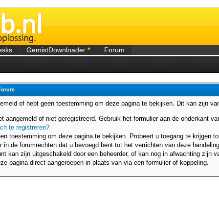
esks
GemistDownloader
*
Forum
Forum
gemeld of hebt geen toestemming om deze pagina te bekijken. Dit kan zijn v
et aangemeld of niet geregistreerd. Gebruik het formulier aan de onderkant 
ich te registreren?
en toestemming om deze pagina te bekijken. Probeert u toegang te krijgen to
r in de forumrechten dat u bevoegd bent tot het verrichten van deze handeling
t kan zijn uitgeschakeld door een beheerder, of kan nog in afwachting zijn va
ze pagina direct aangeroepen in plaats van via een formulier of koppeling.