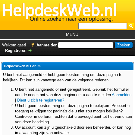
MENU
Home
Welkom gast!
Aanmelden
Registreren
Tutorials
Foutcodes
Helpdeskweb.nl Forum
Helpdesks
U bent niet aangemeld of hebt geen toestemming om deze pagina te
bekijken. Dit kan zijn vanwege een van de volgende redenen:
GemistDownloader
*
U bent niet aangemeld of niet geregistreerd. Gebruik het formulier
Forum
aan de onderkant van deze pagina om u aan te melden
Aanmelden
|
Dient u zich te registreren?
U hebt geen toestemming om deze pagina te bekijken. Probeert u
toegang te krijgen tot pagina's die u niet zou mogen bekijken?
Controleer in de forumrechten dat u bevoegd bent tot het verrichten
van deze handeling.
Uw account kan zijn uitgeschakeld door een beheerder, of kan nog
in afwachting zijn van activatie.