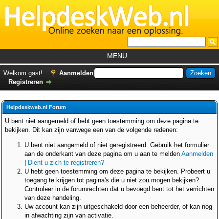
MENU
Home
Welkom gast!
Aanmelden
Registreren
Tutorials
Foutcodes
Helpdeskweb.nl Forum
Helpdesks
U bent niet aangemeld of hebt geen toestemming om deze pagina te
bekijken. Dit kan zijn vanwege een van de volgende redenen:
GemistDownloader
*
U bent niet aangemeld of niet geregistreerd. Gebruik het formulier
Forum
aan de onderkant van deze pagina om u aan te melden
Aanmelden
|
Dient u zich te registreren?
U hebt geen toestemming om deze pagina te bekijken. Probeert u
toegang te krijgen tot pagina's die u niet zou mogen bekijken?
Controleer in de forumrechten dat u bevoegd bent tot het verrichten
van deze handeling.
Uw account kan zijn uitgeschakeld door een beheerder, of kan nog
in afwachting zijn van activatie.