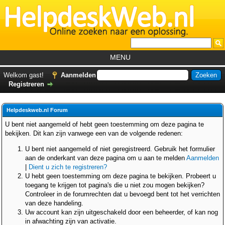
MENU
Home
Welkom gast!
Aanmelden
Registreren
Tutorials
Foutcodes
Helpdeskweb.nl Forum
Helpdesks
U bent niet aangemeld of hebt geen toestemming om deze pagina te
bekijken. Dit kan zijn vanwege een van de volgende redenen:
GemistDownloader
*
U bent niet aangemeld of niet geregistreerd. Gebruik het formulier
Forum
aan de onderkant van deze pagina om u aan te melden
Aanmelden
|
Dient u zich te registreren?
U hebt geen toestemming om deze pagina te bekijken. Probeert u
toegang te krijgen tot pagina's die u niet zou mogen bekijken?
Controleer in de forumrechten dat u bevoegd bent tot het verrichten
van deze handeling.
Uw account kan zijn uitgeschakeld door een beheerder, of kan nog
in afwachting zijn van activatie.