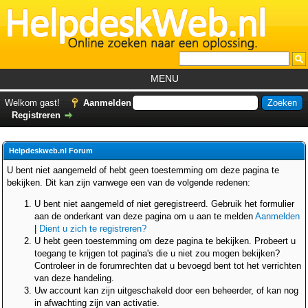
MENU
Home
Welkom gast!
Aanmelden
Registreren
Tutorials
Foutcodes
Helpdeskweb.nl Forum
Helpdesks
U bent niet aangemeld of hebt geen toestemming om deze pagina te
bekijken. Dit kan zijn vanwege een van de volgende redenen:
GemistDownloader
*
U bent niet aangemeld of niet geregistreerd. Gebruik het formulier
Forum
aan de onderkant van deze pagina om u aan te melden
Aanmelden
|
Dient u zich te registreren?
U hebt geen toestemming om deze pagina te bekijken. Probeert u
toegang te krijgen tot pagina's die u niet zou mogen bekijken?
Controleer in de forumrechten dat u bevoegd bent tot het verrichten
van deze handeling.
Uw account kan zijn uitgeschakeld door een beheerder, of kan nog
in afwachting zijn van activatie.