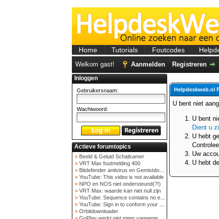
Home
Tutorials
Foutcodes
Helpd
Welkom gast!
Aanmelden
Registreren
Inloggen
Helpdeskweb.nl 
Gebruikersnaam:
U bent niet aan
Wachtwoord:
U bent ni
Dient u z
U hebt ge
Controlee
Actieve forumtopics
Uw accoun
»
Beeld & Geluid Schatkamer
U hebt de
»
VRT Max foutmelding 400
»
Bitdefender antivirus en Gemistdowloader
»
YouTube: This video is not available
»
NPO en NOS niet ondersteund(?!)
»
VRT Max: waarde kan niet null zijn
»
YouTube: Sequence contains no elements
»
YouTube: Sign in to conform your not a bot
»
Orbitdownloader
»
GoPlay werkt niet meer vanwege nieuwe webadres