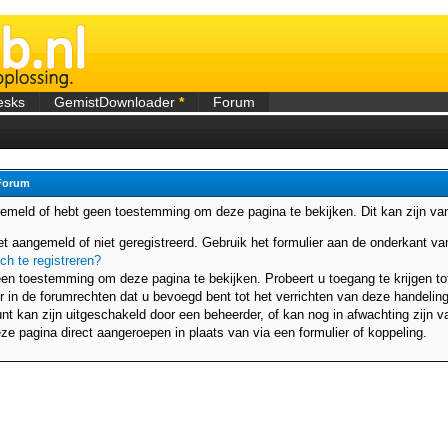
esks
GemistDownloader
*
Forum
Forum
gemeld of hebt geen toestemming om deze pagina te bekijken. Dit kan zijn v
et aangemeld of niet geregistreerd. Gebruik het formulier aan de onderkant 
ich te registreren?
en toestemming om deze pagina te bekijken. Probeert u toegang te krijgen to
r in de forumrechten dat u bevoegd bent tot het verrichten van deze handeling
t kan zijn uitgeschakeld door een beheerder, of kan nog in afwachting zijn va
ze pagina direct aangeroepen in plaats van via een formulier of koppeling.