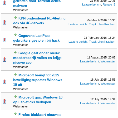
getroffen door TorrentLocker-
29 May 2025, 10:35
Laatste bericht
:
Renato_E
malware
Webmaster
KPN ondersteunt NL-Alert nu
04 March 2016, 16:38
ook via 4G-netwerk
Laatste bericht
:
Trapkrullen Krabbert
Webmaster
Gegevens LastPass-
23 February 2016, 15:24
gebruikers gestolen bij hack
Laatste bericht
:
Trapkrullen Krabbert
Webmaster
Google gaat onder nieuw
moederbedrijf vallen en krijgt
11 August 2015, 20:02
Laatste bericht
:
Webmaster
nieuwe ceo
Webmaster
Microsoft brengt tot 2025
beveiligingsupdates Windows
18 July 2015, 13:53
Laatste bericht
:
Webmaster
10 uit
Webmaster
Microsoft gaat Windows 10
17 July 2015, 14:32
op usb-sticks verkopen
Laatste bericht
:
Webmaster
Webmaster
Firefox blokkeert nieuwste