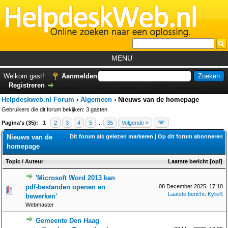
MENU
Home
Welkom gast!
Aanmelden
Registreren
Tutorials
Helpdeskweb.nl Forum
›
Algemeen
›
Nieuws van de homepage
Foutcodes
Gebruikers die dit forum bekijken: 3 gasten
Pagina's (35):
1
2
3
4
5
...
35
Volgende »
Helpdesks
Nieuws van de
Dit forum als gelezen markeren
|
Op dit forum abonneren
GemistDownloader
*
homepage
Forum
Topic
/
Auteur
Laatste bericht
[
opl
]
'Microsoft Word 2013 kan
pdf-bestanden openen en
08 December 2025, 17:10
Laatste bericht
:
KylieK
bewerken'
Webmaster
Gemeente Den Haag