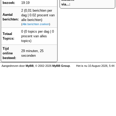
bezoek:
19:19
via...:
2 (0,01 berichten per
Aantal
dag | 0.02 procent van
berichten:
alle berichten)
(
Alle berichten zoeken
)
0 (0 topics per dag | 0
Totaal
procent van alles
Topics:
topics)
Tijd
29 minuten, 25
online
seconden
besteed:
Aangedreven door
MyBB
, © 2002-2026
MyBB Group
.
Het is nu 10 August 2026, 5:44