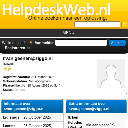
MENU
Home
Welkom gast!
Aanmelden
Registreren
Tutorials
r.van.geenen@ziggo.nl
Foutcodes
(Newbie)
Helpdesks
Registratiedatum:
23 October 2025
GemistDownloader
*
Geboortedatum:
Niet opgegeven
Plaatselijke tijd:
10 August 2026 op 5:44
Forum
Status:
Offline
Informatie over
Extra informatie over
r.van.geenen@ziggo.nl
r.van.geenen@ziggo.nl
Lid sinds:
23 October 2025
Ik ken
Helpdes
Via een vriend(in)
Laatste
25 October 2025,
kWeb.nl