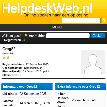
MENU
Home
Welkom gast!
Aanmelden
Registreren
Tutorials
Greg82
Foutcodes
(Newbie)
Helpdesks
Registratiedatum:
22 September 2025
GemistDownloader
*
Geboortedatum:
Niet opgegeven
Plaatselijke tijd:
09 August 2026 op 8:14
Forum
Status:
Offline
Informatie over Greg82
Extra informatie over Greg82
Lid sinds:
22 September 2025
Ik ken
Helpdes
Via een tijdschrift
Laatste
kWeb.nl
14 March 2026, 14:28
bezoek:
via...: