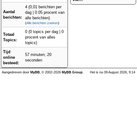
4 (0,01 berichten per
Aantal
dag | 0.05 procent van
berichten:
alle berichten)
(
Alle berichten zoeken
)
0 (0 topics per dag | 0
Totaal
procent van alles
Topics:
topics)
Tijd
57 minuten, 20
online
seconden
besteed:
Aangedreven door
MyBB
, © 2002-2026
MyBB Group
.
Het is nu 09 August 2026, 9:14