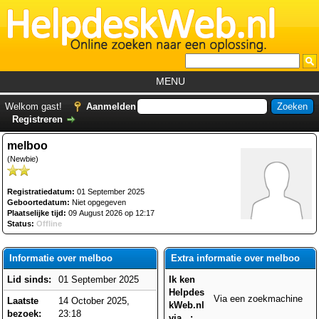
MENU
Home
Welkom gast!
Aanmelden
Registreren
Tutorials
melboo
Foutcodes
(Newbie)
Helpdesks
Registratiedatum:
01 September 2025
GemistDownloader
*
Geboortedatum:
Niet opgegeven
Plaatselijke tijd:
09 August 2026 op 12:17
Forum
Status:
Offline
Informatie over melboo
Extra informatie over melboo
Lid sinds:
01 September 2025
Ik ken
Helpdes
Via een zoekmachine
Laatste
14 October 2025,
kWeb.nl
bezoek:
23:18
via...: