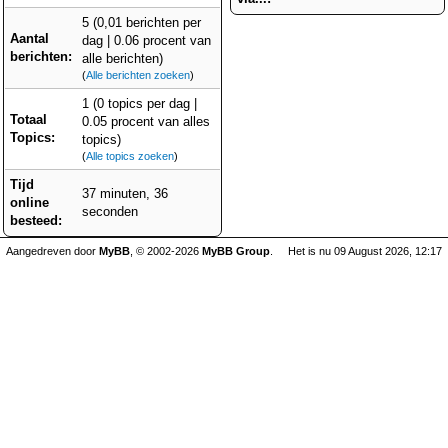
5 (0,01 berichten per
Aantal
dag | 0.06 procent van
berichten:
alle berichten)
(
Alle berichten zoeken
)
1 (0 topics per dag |
Totaal
0.05 procent van alles
Topics:
topics)
(
Alle topics zoeken
)
Tijd
37 minuten, 36
online
seconden
besteed:
Aangedreven door
MyBB
, © 2002-2026
MyBB Group
.
Het is nu 09 August 2026, 12:17