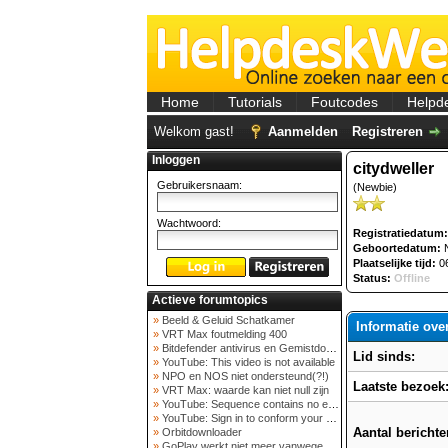
Home
Tutorials
Foutcodes
Helpd
Welkom gast!
Aanmelden
Registreren
Inloggen
citydweller
Gebruikersnaam:
(Newbie)
Wachtwoord:
Registratiedatum:
Geboortedatum:
N
Plaatselijke tijd:
06
Status:
Offline
Actieve forumtopics
»
Beeld & Geluid Schatkamer
Informatie over
»
VRT Max foutmelding 400
»
Bitdefender antivirus en Gemistdowloader
Lid sinds:
»
YouTube: This video is not available
»
NPO en NOS niet ondersteund(?!)
Laatste bezoek
»
VRT Max: waarde kan niet null zijn
»
YouTube: Sequence contains no elements
»
YouTube: Sign in to conform your not a bot
Aantal berichte
»
Orbitdownloader
»
GoPlay werkt niet meer vanwege nieuwe webadres