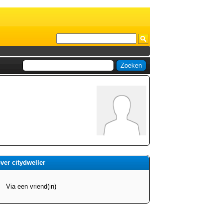
ver citydweller
Via een vriend(in)