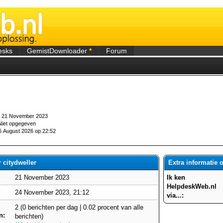
esks
GemistDownloader
*
Forum
21 November 2023
iet opgegeven
 August 2026 op 22:52
 citydweller
Extra informatie o
21 November 2023
Ik ken
HelpdeskWeb.nl
:
24 November 2023, 21:12
via...:
2 (0 berichten per dag | 0.02 procent van alle
n:
berichten)