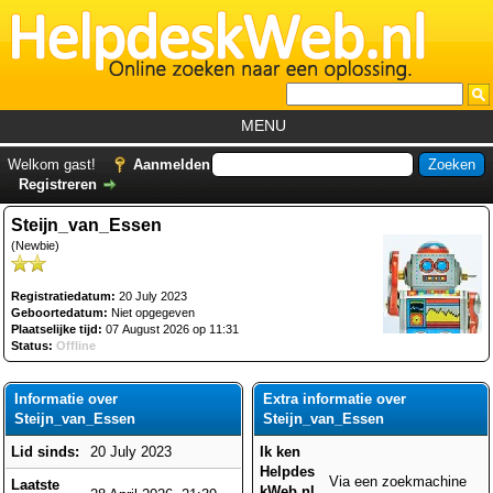
MENU
Home
Welkom gast!
Aanmelden
Registreren
Tutorials
Steijn_van_Essen
Foutcodes
(Newbie)
Helpdesks
Registratiedatum:
20 July 2023
GemistDownloader
*
Geboortedatum:
Niet opgegeven
Plaatselijke tijd:
07 August 2026 op 11:31
Forum
Status:
Offline
Informatie over
Extra informatie over
Steijn_van_Essen
Steijn_van_Essen
Lid sinds:
20 July 2023
Ik ken
Helpdes
Via een zoekmachine
Laatste
kWeb.nl