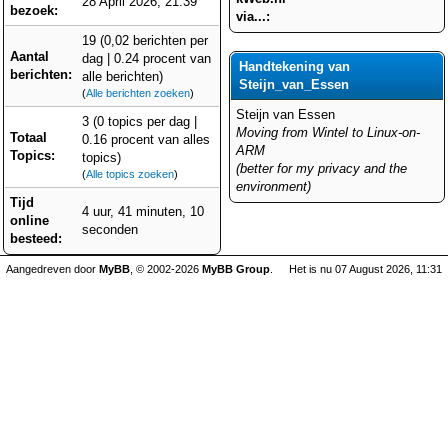
28 April 2026, 21:39
bezoek:
via...:
19 (0,02 berichten per
Aantal
dag | 0.24 procent van
Handtekening van
berichten:
alle berichten)
Steijn_van_Essen
(
Alle berichten zoeken
)
Steijn van Essen
3 (0 topics per dag |
Moving from Wintel to Linux-on-
Totaal
0.16 procent van alles
ARM
Topics:
topics)
(better for my privacy and the
(
Alle topics zoeken
)
environment)
Tijd
4 uur, 41 minuten, 10
online
seconden
besteed:
Aangedreven door
MyBB
, © 2002-2026
MyBB Group
.
Het is nu 07 August 2026, 11:31