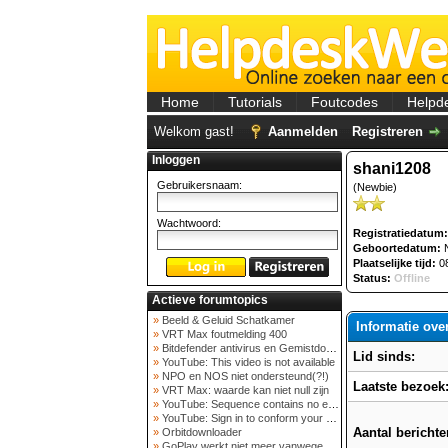
Home
Tutorials
Foutcodes
Helpd
Welkom gast!
Aanmelden
Registreren
Inloggen
shani1208
Gebruikersnaam:
(Newbie)
Wachtwoord:
Registratiedatum:
Geboortedatum:
N
Plaatselijke tijd:
08
Status:
Offline
Actieve forumtopics
»
Beeld & Geluid Schatkamer
Informatie ove
»
VRT Max foutmelding 400
»
Bitdefender antivirus en Gemistdowloader
Lid sinds:
»
YouTube: This video is not available
»
NPO en NOS niet ondersteund(?!)
Laatste bezoek
»
VRT Max: waarde kan niet null zijn
»
YouTube: Sequence contains no elements
»
YouTube: Sign in to conform your not a bot
Aantal berichte
»
Orbitdownloader
»
GoPlay werkt niet meer vanwege nieuwe webadres