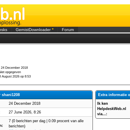
esks
GemistDownloader
*
Forum
24 December 2018
iet opgegeven
 August 2026 op 8:53
r shani1208
Extra informatie 
24 December 2018
Ik ken
HelpdeskWeb.nl
:
27 June 2026, 8:26
via...:
7 (0 berichten per dag | 0.09 procent van alle
n:
berichten)