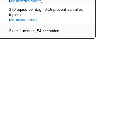
(
Alle berichten zoeken
)
3 (0 topics per dag | 0.16 procent van alles
topics)
(
Alle topics zoeken
)
2 uur, 1 minuut, 54 seconden