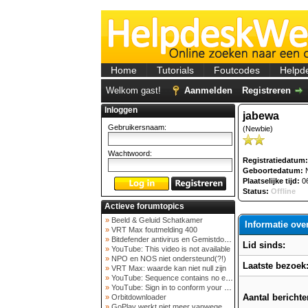
Home
Tutorials
Foutcodes
Helpd
Welkom gast!
Aanmelden
Registreren
Inloggen
jabewa
Gebruikersnaam:
(Newbie)
Wachtwoord:
Registratiedatum:
Geboortedatum:
N
Plaatselijke tijd:
06
Status:
Offline
Actieve forumtopics
»
Beeld & Geluid Schatkamer
Informatie ove
»
VRT Max foutmelding 400
»
Bitdefender antivirus en Gemistdowloader
Lid sinds:
»
YouTube: This video is not available
»
NPO en NOS niet ondersteund(?!)
Laatste bezoek
»
VRT Max: waarde kan niet null zijn
»
YouTube: Sequence contains no elements
»
YouTube: Sign in to conform your not a bot
Aantal berichte
»
Orbitdownloader
»
GoPlay werkt niet meer vanwege nieuwe webadres