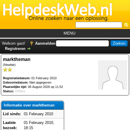
MENU
Home
Welkom gast!
Aanmelden
Registreren
Tutorials
marktheman
Foutcodes
(Newbie)
Helpdesks
Registratiedatum:
01 February 2010
GemistDownloader
*
Geboortedatum:
Niet opgegeven
Plaatselijke tijd:
06 August 2026 op 11:52
Forum
Status:
Offline
Informatie over marktheman
Lid sinds:
01 February 2010
Laatste
01 February 2010,
bezoek:
18:15