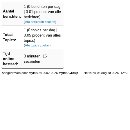
1 (0 berichten per dag
Aantal
| 0.01 procent van alle
berichten:
berichten)
(
Alle berichten zoeken
)
1 (0 topics per dag |
Totaal
0.05 procent van alles
Topics:
topics)
(
Alle topics zoeken
)
Tijd
3 minuten, 16
online
seconden
besteed:
Aangedreven door
MyBB
, © 2002-2026
MyBB Group
.
Het is nu 06 August 2026, 12:52