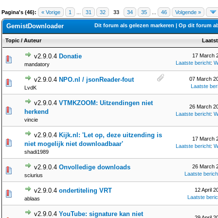
Pagina's (46):
« Vorige
1
...
31
32
33
34
35
...
46
Volgende »
GemistDownloader
Dit forum als gelezen markeren
|
Op dit forum 
Topic
/
Auteur
Laatst
v2.9.0.4
Donatie
17 March 2
Laatste bericht
:
W
mandatory
v2.9.0.4
NPO.nl / jsonReader-fout
07 March 20
Laatste ber
LvdK
v2.9.0.4
VTMKZOOM: Uitzendingen niet
26 March 20
herkend
Laatste bericht
:
W
vincie
v2.9.0.4
Kijk.nl: 'Let op, deze uitzending is
17 March 2
niet mogelijk niet downloadbaar'
Laatste bericht
:
W
shadi1989
v2.9.0.4
Onvolledige downloads
26 March 2
Laatste berich
sciurius
v2.9.0.4
ondertiteling VRT
12 April 2
Laatste beric
ablaas
v2.9.0.4
YouTube: signature kan niet
29 April 2