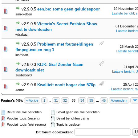
v2.9.0.5
een.be: soms geen geluidsspoor
19 November 20
Laatste bericht
:
s
smikkeltjen
v2.9.0.5
Victoria's Secret Fashion Show
01 December 2
niet te downloaden
Laatste berich
wizzkaz
v2.9.0.5
Probleem met foutmeldingen
28 March 20
ffmpeg.exe en nog 1
Laatste bericht
lostdaan
v2.9.0.3
KIJK: Graf Zonder Naam
21 April 2
downloadt niet
Laatste bericht
:
J
Justieboy3
v2.9.0.6
Kwaliteit nooit hoger dan 576p
25 April 2
Laatste bericht
:
W
Jonas
Pagina's (46):
« Vorige
1
...
31
32
33
34
35
...
46
Volgende »
Bevat nieuwe berichten
Bevat geen nieuwe berichten
Populair topic (recent)
Bevat berichten van u
Populair topic (niet recent)
Topic is gesloten
Dit forum doorzoeken: