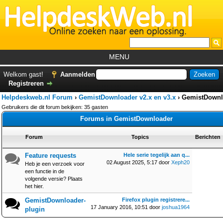
MENU
Home
Welkom gast!
Aanmelden
Registreren
Tutorials
Helpdeskweb.nl Forum
›
GemistDownloader v2.x en v3.x
›
GemistDownl
Foutcodes
Gebruikers die dit forum bekijken: 35 gasten
Forums in GemistDownloader
Helpdesks
Forum
Topics
Berichten
GemistDownloader
*
Forum
Feature requests
Hele serie tegelijk aan q...
02 August 2025, 5:17 door
Xeph20
Heb je een verzoek voor
een functie in de
volgende versie? Plaats
het hier.
GemistDownloader-
Firefox plugin registrere...
17 January 2016, 10:51 door
joshua1964
plugin