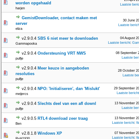
worden opgehaald
Laatste beri
harjen
GemistDownloader, contact maken met
30 June 2
server
Laatste beric
eliza
v2.9.0.4
SBS 6 niet meer te downloaden
04 August 2
Laatste bericht
:
Gam
Gammapooka
v2.9.0.4
Ondersteuning VRT NWS
08 September 2
Laatste ber
pulfje
v2.9.0.4
Meer keuze in aangeboden
28 October 20
resoluties
Laatste ber
pulfje
v2.9.0.4
NPO: 'Initialiseren', dan 'Mislukt'
29 September 20
Laatste bericht
meijercs
v2.9.0.4
Slechts deel van een afl downl
13 November 20
Laatste ber
pulfje
v2.9.0.5
RTL4 download zeer traag
13 November 20
Laatste bericht
:
W
Ben
v2.8.1.8
Windows XP
07 November 20
Laatste bericht
:
W
RvH1930