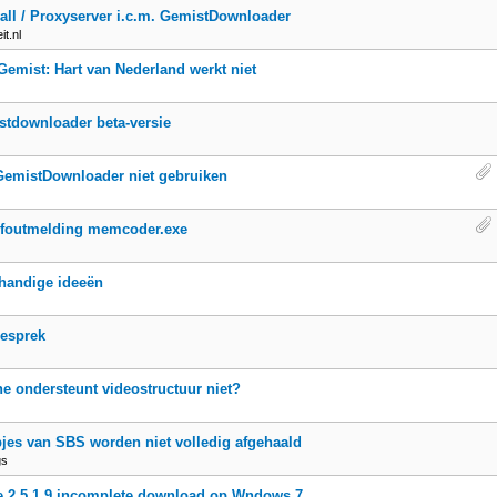
all / Proxyserver i.c.m. GemistDownloader
t.nl
emist: Hart van Nederland werkt niet
tdownloader beta-versie
GemistDownloader niet gebruiken
 foutmelding memcoder.exe
handige ideeën
Gesprek
e ondersteunt videostructuur niet?
jes van SBS worden niet volledig afgehaald
gs
e 2.5.1.9 incomplete download op Wndows 7