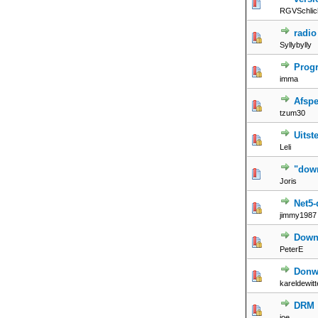
RGVSchlic
radio
Syllybylly
Prog
imma
Afspe
tzum30
Uitst
Leli
"dow
Joris
Net5-
jimmy1987
Down
PeterE
Donwl
kareldewitt
DRM
joe