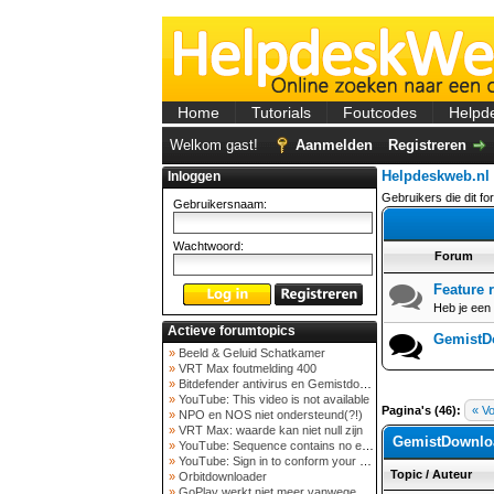
Home
Tutorials
Foutcodes
Helpd
Welkom gast!
Aanmelden
Registreren
Helpdeskweb.nl
Inloggen
Gebruikers die dit fo
Gebruikersnaam:
Wachtwoord:
Forum
Feature 
Heb je een 
Actieve forumtopics
GemistD
»
Beeld & Geluid Schatkamer
»
VRT Max foutmelding 400
»
Bitdefender antivirus en Gemistdowloader
»
YouTube: This video is not available
Pagina's (46):
« Vo
»
NPO en NOS niet ondersteund(?!)
»
VRT Max: waarde kan niet null zijn
GemistDownlo
»
YouTube: Sequence contains no elements
»
YouTube: Sign in to conform your not a bot
Topic
/
Auteur
»
Orbitdownloader
»
GoPlay werkt niet meer vanwege nieuwe webadres