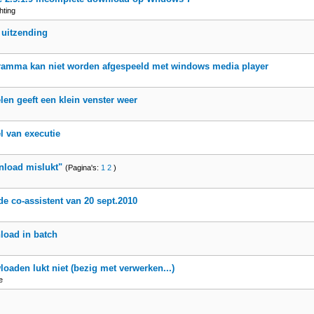
hting
 uitzending
ramma kan niet worden afgespeeld met windows media player
len geeft een klein venster weer
el van executie
nload mislukt"
(Pagina's:
1
2
)
de co-assistent van 20 sept.2010
load in batch
oaden lukt niet (bezig met verwerken...)
e