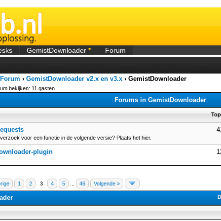
esks
GemistDownloader
*
Forum
 Forum
›
GemistDownloader v2.x en v3.x
›
GemistDownloader
rum bekijken: 11 gasten
Forums in GemistDownloader
Top
requests
4
verzoek voor een functie in de volgende versie? Plaats het hier.
ownloader-plugin
1
rige
1
2
3
4
5
...
46
Volgende »
ader
D