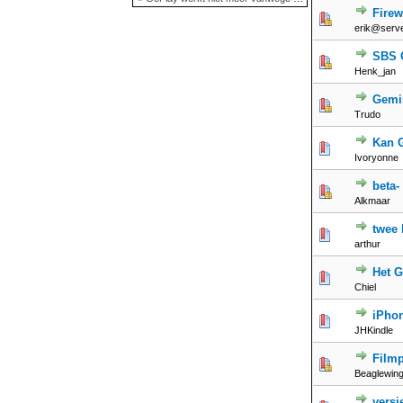
Firew
erik@servei
SBS G
Henk_jan
Gemis
Trudo
Kan 
Ivoryonne
beta-
Alkmaar
twee 
arthur
Het 
Chiel
iPhon
JHKindle
Filmp
Beaglewin
versi