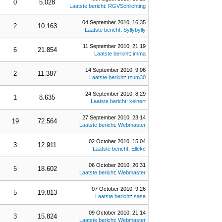
0
5.028
Laatste bericht
:
RGVSchlichting
04 September 2010, 16:35
2
10.163
Laatste bericht
:
Syllybylly
11 September 2010, 21:19
6
21.854
Laatste bericht
:
imma
14 September 2010, 9:06
2
11.387
Laatste bericht
:
tzum30
24 September 2010, 8:29
1
8.635
Laatste bericht
:
kelnert
27 September 2010, 23:14
19
72.564
Laatste bericht
:
Webmaster
02 October 2010, 15:04
3
12.911
Laatste bericht
:
Elleke
06 October 2010, 20:31
5
18.602
Laatste bericht
:
Webmaster
07 October 2010, 9:26
5
19.813
Laatste bericht
:
sasa
09 October 2010, 21:14
3
15.824
Laatste bericht
:
Webmaster