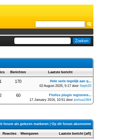
ics
Berichten
Laatste bericht
1
170
Hele serie tegelijk aan q...
02 August 2025, 5:17 door
Xeph20
2
60
Firefox plugin registrere...
17 January 2016, 10:51 door
joshua1964
it forum als gelezen markeren
|
Op dit forum abonneren
Reacties
Weergaven
Laatste bericht
[
afl
]