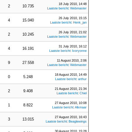
18 July 2010, 14:48
2
10.735
Laatste bericht
:
Webmaster
26 July 2010, 15:15
4
15.040
Laatste bericht
:
Henk_jan
26 July 2010, 21:02
2
10.245
Laatste bericht
:
Webmaster
31 July 2010, 16:12
4
16.191
Laatste bericht
:
Ivoryonne
11 August 2010, 2:06
9
27.558
Laatste bericht
:
Webmaster
18 August 2010, 14:49
0
5.248
Laatste bericht
:
arthur
21 August 2010, 21:34
2
9.408
Laatste bericht
:
Chiel
27 August 2010, 10:08
1
8.822
Laatste bericht
:
Alkmaar
27 August 2010, 16:43
3
13.015
Laatste bericht
:
Beaglewings
30 August 2010, 15:28